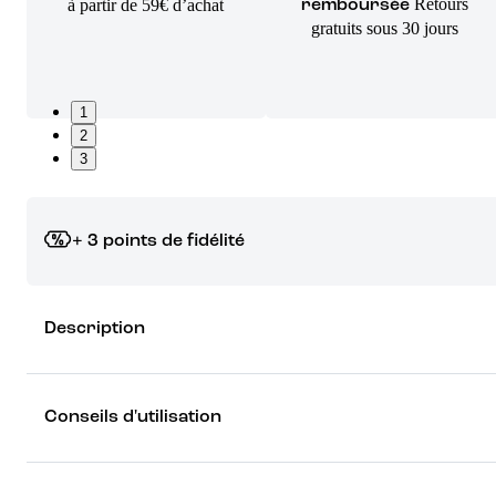
Retours
à partir de 59€ d’achat
remboursée
gratuits sous 30 jours
1
2
3
+ 3 points de fidélité
Grâce à vos points de fidélité, choisissez les cadeaux qui vous fo
Description
rêver !
Découvrez les récompenses
Conseils d'utilisation