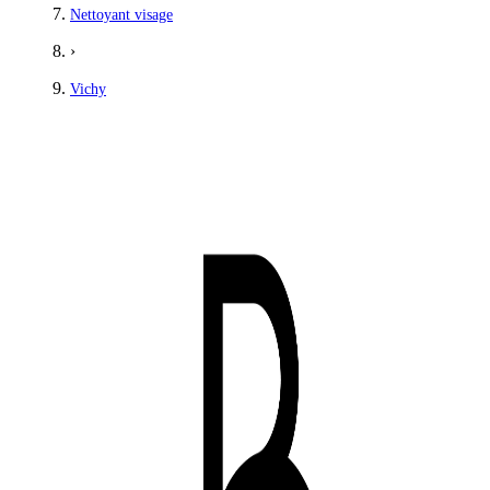
Nettoyant visage
›
Vichy