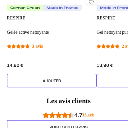
Corner Green
Made In France
Made In Fran
RESPIRE
RESPIRE
Gelée active nettoyante
Gel nettoyant pur
3 avis
2 a
14,90 €
13,90 €
AJOUTER
Les avis clients
4.7
13 avis
VOIR TOUS LES AVIS