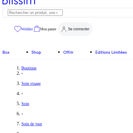
Wishlist
Mon panier
Se connecter
Box
Shop
Offrir
Editions Limitées
Boutique
›
Soin visage
›
Soin
›
Soin de jour