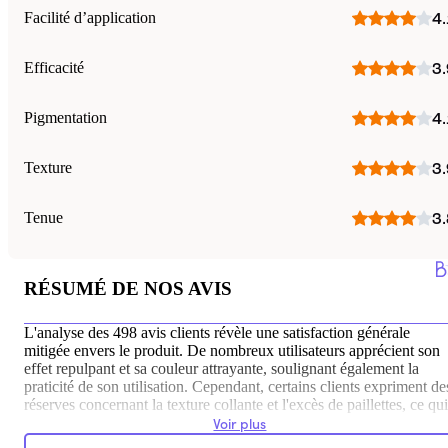
Facilité d’application
4.
Efficacité
3.
Pigmentation
4.
Texture
3.
Tenue
3.
RÉSUMÉ DE NOS AVIS
L'analyse des 498 avis clients révèle une satisfaction générale
mitigée envers le produit. De nombreux utilisateurs apprécient son
effet repulpant et sa couleur attrayante, soulignant également la
praticité de son utilisation. Cependant, certains clients expriment de
réserves concernant la texture collante et l'excès de paillettes, ce qui
les empêche d'utiliser le produit régulièrement. Ces avis négatifs
Voir plus
reflètent des préférences personnelles et des attentes spécifiques.