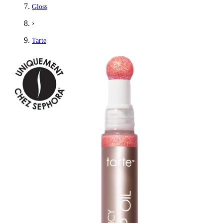
Gloss
›
Tarte