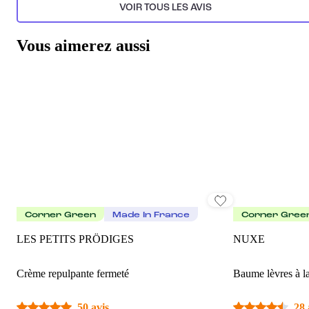
VOIR TOUS LES AVIS
Généré par l’IA à partir du texte des commentaires clients.
Vous aimerez aussi
Corner Green
Made In France
Corner Gree
LES PETITS PRÖDIGES
NUXE
Crème repulpante fermeté
Baume lèvres à l
50 avis
28 