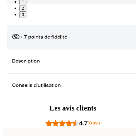
1
2
3
+ 7 points de fidélité
Grâce à vos points de fidélité, choisissez les cadeaux qui vous fo
Description
rêver !
Découvrez les récompenses
Conseils d'utilisation
Les avis clients
4.7
33 avis