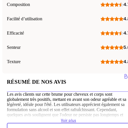
Composition
4.
Facilité d’utilisation
4.
Efficacité
4.
Senteur
5.
Texture
4.
RÉSUMÉ DE NOS AVIS
Les avis clients sur cette brume pour cheveux et corps sont
globalement très positifs, mettant en avant son odeur agréable et sa
légèreté, idéale pour l'été. Les utilisateurs apprécient également sa
formulation sans alcool et son effet rafraîchissant. Cependant,
quelques avis soulignent que l'odeur ne persiste pas longtemps et
qu'il peut y avoir des problèmes de distribution du produit lors de
Voir plus
l'application, selon leur expérience personnelle.