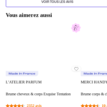
VOIR TOUS LES AVIS
Généré par l’IA à partir du texte des commentaires clients.
Vous aimerez aussi
Made In France
Made In Fran
L’ATELIER PARFUM
MERCI HAND
Brume cheveux & corps Exquise Tentation
Brume corps & 
2352 avis
10 