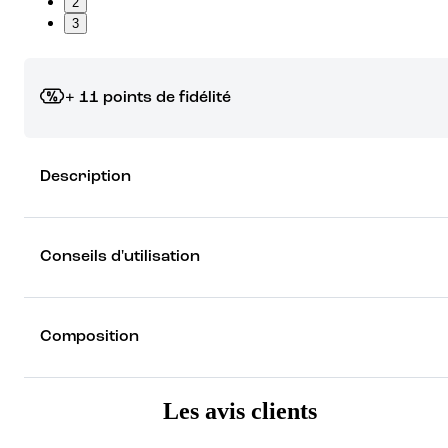
2
3
+ 11 points de fidélité
Grâce à vos points de fidélité, choisissez les cadeaux qui vous fo
Description
rêver !
Découvrez les récompenses
Conseils d'utilisation
Composition
Les avis clients