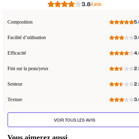
3.8
4 avis
Composition
5.
Facilité d’utilisation
3.
Efficacité
4.
Fini sur la peau/yeux
2.
Senteur
2.
Texture
3.
VOIR TOUS LES AVIS
Vous aimerez aussi