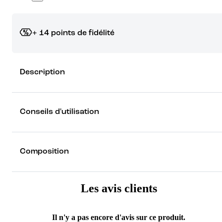
+ 14 points de fidélité
Grâce à vos points de fidélité, choisissez les cadeaux qui vous fo
Description
rêver !
Découvrez les récompenses
Conseils d'utilisation
Composition
Les avis clients
Il n'y a pas encore d'avis sur ce produit.