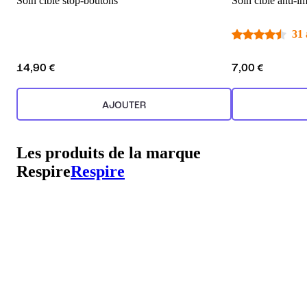
Soin ciblé stop-boutons
Soin ciblé anti-i
31 
14,90 €
7,00 €
AJOUTER
Les produits de la marque
Respire
Respire