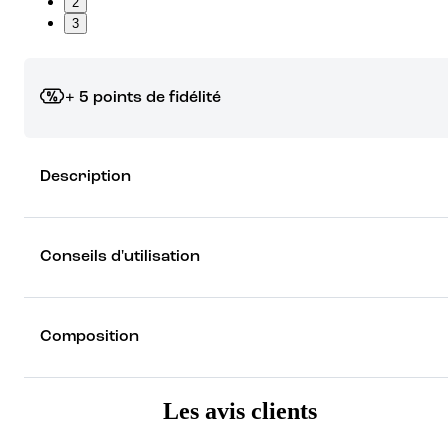
2
3
+ 5 points de fidélité
Grâce à vos points de fidélité, choisissez les cadeaux qui vous fo
Description
rêver !
Découvrez les récompenses
Conseils d'utilisation
Composition
Les avis clients