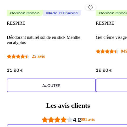
Corner Green
Made In France
Corner Gree
RESPIRE
RESPIRE
Déodorant naturel solide en stick Menthe
Gel crème visage 
eucalyptus
949
25 avis
11,90 €
19,90 €
AJOUTER
Les avis clients
4.2
991 avis