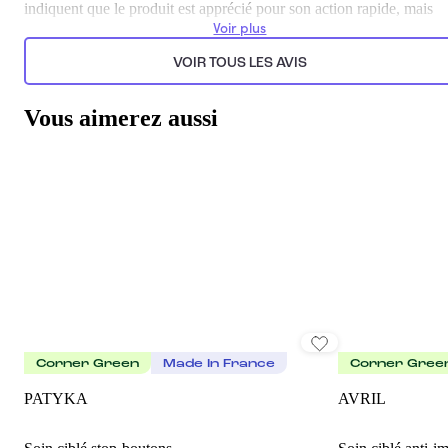
indiquent que le produit est apprécié pour son action rapide, mais
quelques utilisateurs soulignent des problèmes de texture et
Voir plus
d'application. Il est important de noter que certains avis négatifs
reflètent des expériences personnelles variées.
VOIR TOUS LES AVIS
Généré par l’IA à partir du texte des commentaires clients.
Vous aimerez aussi
Corner Green
Made In France
Corner Gree
PATYKA
AVRIL