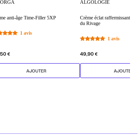
LORGA
ALGOLOGIE
me anti-âge Time-Filler 5XP
Crème éclat raffermissante et 
du Rivage
1 avis
1 avis
,50 €
49,90 €
AJOUTER
AJOUTER