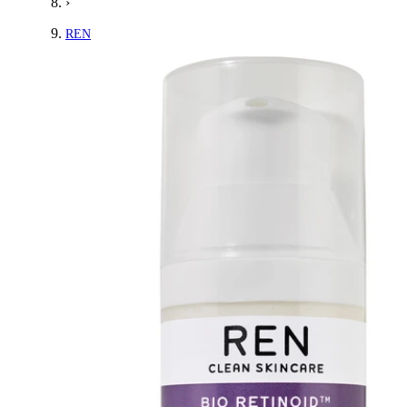
›
REN