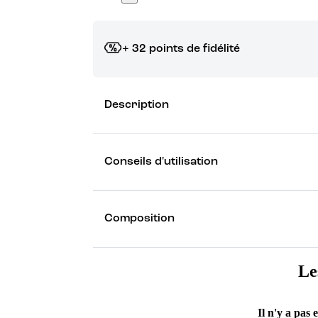
+ 32 points de fidélité
Grâce à vos points de fidélité, choisissez les ca
Description
Découvrez les récompenses
Conseils d'utilisation
Composition
Le
Il n'y a pas 