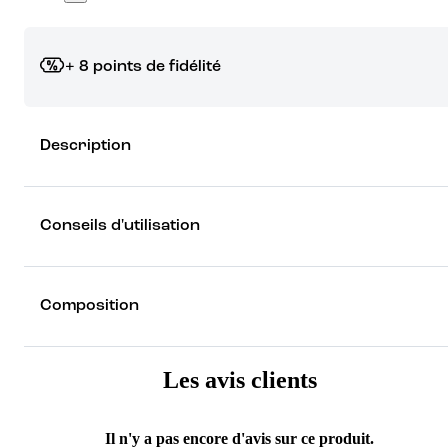
+ 8 points de fidélité
Grâce à vos points de fidélité, choisissez les cadeaux qui vous fo
Description
rêver !
Découvrez les récompenses
Conseils d'utilisation
Composition
Les avis clients
Il n'y a pas encore d'avis sur ce produit.