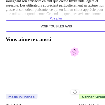
soulignant son efficacité en tant que crème hydratante légère et
agréable. Les utilisateurs apprécient particulièrement sa texture non
grasse et son odeur plaisante, ce qui en fait un choix apprécié pour
une utilisation quotidienne. Cependant, quelques avis mentionnent
que le parfum peut être trop fort pour certaines personnes et que
Voir plus
d'autres produits de la même marque peuvent offrir une meilleure
expérience d'hydratation selon leur ressenti.
VOIR TOUS LES AVIS
Généré par l’IA à partir du texte des commentaires clients.
Vous aimerez aussi
Made In France
Corner Gree