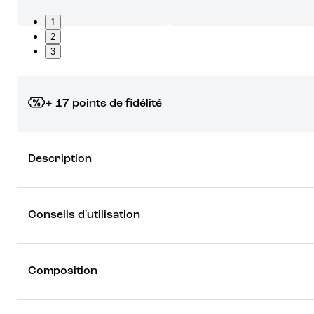
1
2
3
+ 17 points de fidélité
Grâce à vos points de fidélité, choisissez les cadeaux qui vous fo
Description
rêver !
Découvrez les récompenses
Conseils d'utilisation
Composition