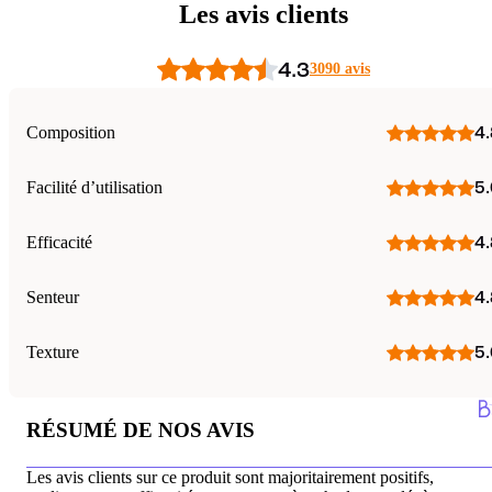
Les avis clients
4.3
3090 avis
Composition
4.
Facilité d’utilisation
5.
Efficacité
4.
Senteur
4.
Texture
5.
RÉSUMÉ DE NOS AVIS
Les avis clients sur ce produit sont majoritairement positifs,