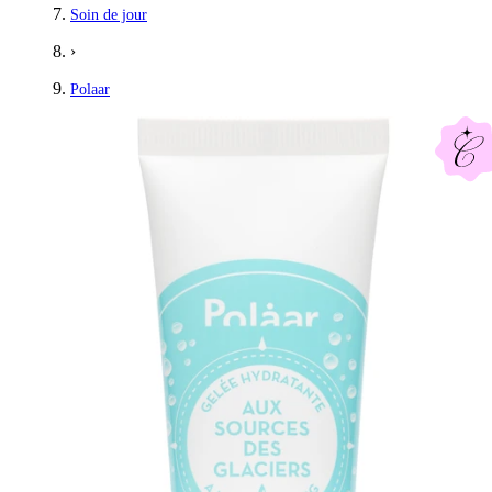
Soin de jour
›
Polaar