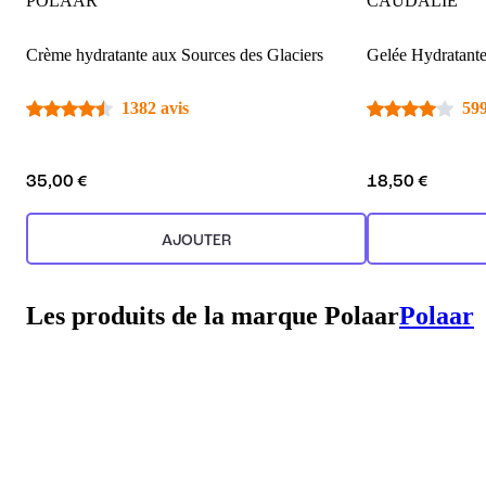
POLAAR
CAUDALIE
Crème hydratante aux Sources des Glaciers
Gelée Hydratant
1382 avis
599
35,00 €
18,50 €
AJOUTER
Les produits de la marque Polaar
Polaar