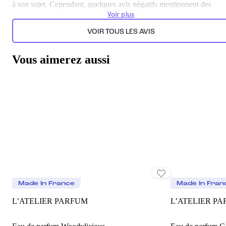
à son sujet. Cependant, quelques avis négatifs mentionnent des
préférences personnelles concernant l'odeur et la taille du format, q
Voir plus
est jugée trop petite par certains.
VOIR TOUS LES AVIS
Généré par l’IA à partir du texte des commentaires clients.
Vous aimerez aussi
Made In France
Made In Fran
L’ATELIER PARFUM
L’ATELIER P