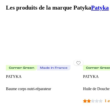
Les produits de la marque Patyka
Patyka
Corner Green
Made In France
Corner Gree
PATYKA
PATYKA
Baume corps nutri-réparateur
Huile de Douche 
1 a