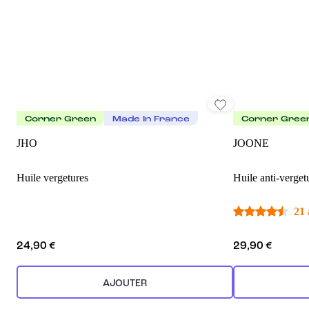
Corner Green
Made In France
Corner Gree
JHO
JOONE
Huile vergetures
Huile anti-vergetu
21 
24,90 €
29,90 €
AJOUTER