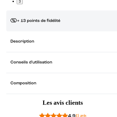
3
+ 13 points de fidélité
Grâce à vos points de fidélité, choisissez les cadeaux qui vous fo
Description
rêver !
Découvrez les récompenses
Conseils d'utilisation
Composition
Les avis clients
4.9
15 avis