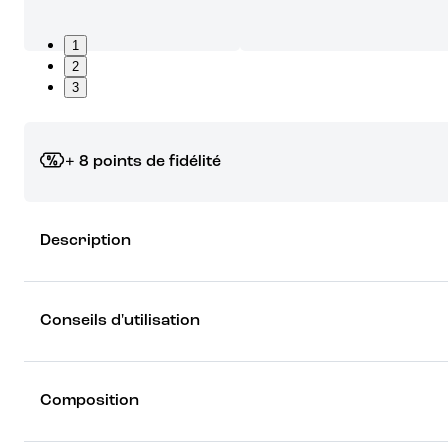
1
2
3
+ 8 points de fidélité
Grâce à vos points de fidélité, choisissez les cadeaux qui vous fo
Description
rêver !
Découvrez les récompenses
Conseils d'utilisation
Composition