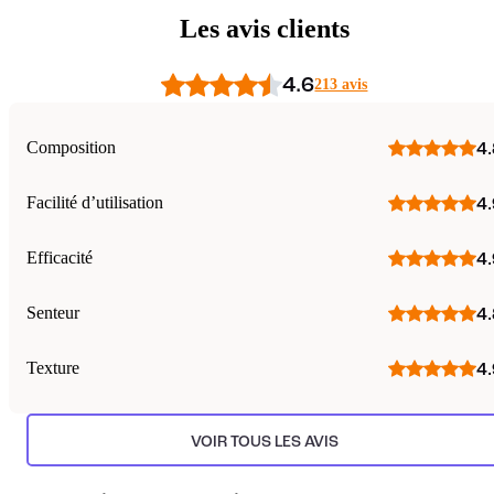
Les avis clients
4.6
213 avis
Composition
4.
Facilité d’utilisation
4.
Efficacité
4.
Senteur
4.
Texture
4.
VOIR TOUS LES AVIS