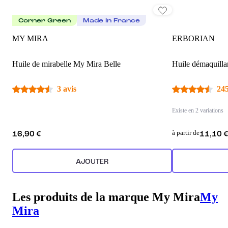
Corner Green
Made In France
MY MIRA
ERBORIAN
Huile de mirabelle My Mira Belle
Huile démaquillan
3 avis
245
Existe en 2 variations
à partir de
16,90 €
11,10 
AJOUTER
Les produits de la marque My Mira
My
Mira