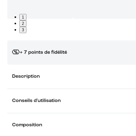
1
2
3
+ 7 points de fidélité
Grâce à vos points de fidélité, choisissez les cadeaux qui vous fo
Description
rêver !
Découvrez les récompenses
Conseils d'utilisation
Composition