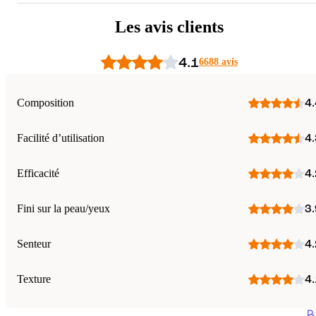
Les avis clients
4.1
6688 avis
Composition
4.
Facilité d’utilisation
4.
Efficacité
4.
Fini sur la peau/yeux
3.
Senteur
4.
Texture
4.