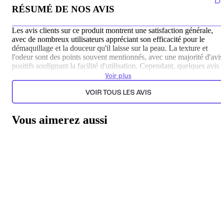
RÉSUMÉ DE NOS AVIS
Les avis clients sur ce produit montrent une satisfaction générale,
avec de nombreux utilisateurs appréciant son efficacité pour le
démaquillage et la douceur qu'il laisse sur la peau. La texture et
l'odeur sont des points souvent mentionnés, avec une majorité d'avi
positifs soulignant la facilité d'utilisation. Cependant, quelques avis
négatifs soulignent des préoccupations concernant l'odeur, la
Voir plus
sensation grasse et l'efficacité perçue du produit selon leur
expérience personnelle.
VOIR TOUS LES AVIS
Généré par l’IA à partir du texte des commentaires clients.
Vous aimerez aussi