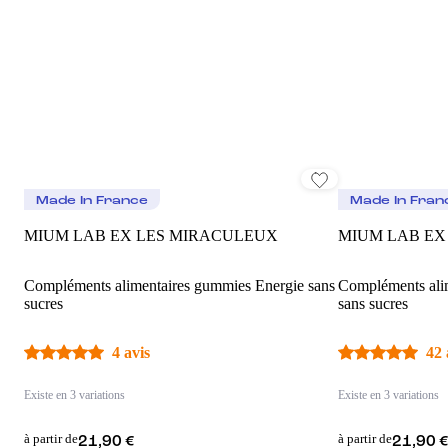
Made In France
Made In Fran
MIUM LAB EX LES MIRACULEUX
MIUM LAB EX
Compléments alimentaires gummies Energie sans
Compléments ali
sucres
sans sucres
4 avis
42 
Existe en 3 variations
Existe en 3 variations
à partir de
à partir de
21,90 €
21,90 