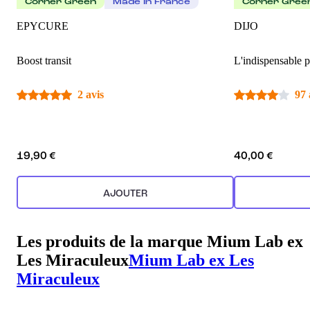
Corner Green
Made In France
Corner Gree
EPYCURE
DIJO
Boost transit
L'indispensable p
2 avis
97 
19,90 €
40,00 €
AJOUTER
Les produits de la marque Mium Lab ex
Les Miraculeux
Mium Lab ex Les
Miraculeux