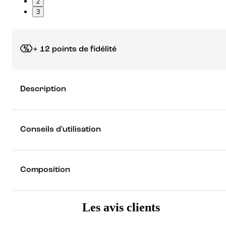
2
3
+ 12 points de fidélité
Grâce à vos points de fidélité, choisissez les cadeaux qui vous fo
Description
rêver !
Découvrez les récompenses
Conseils d'utilisation
Composition
Les avis clients