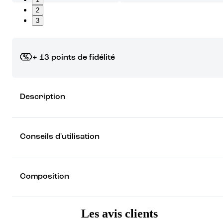
2
3
+ 13 points de fidélité
Grâce à vos points de fidélité, choisissez les cadeaux qui vous fo
Description
rêver !
Découvrez les récompenses
Conseils d'utilisation
Composition
Les avis clients