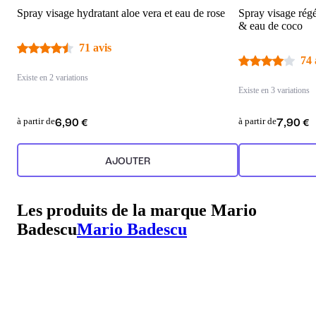
Spray visage hydratant aloe vera et eau de rose
Spray visage régé
& eau de coco
71 avis
74 
Existe en 2 variations
Existe en 3 variations
à partir de
à partir de
6,90 €
7,90 €
AJOUTER
Les produits de la marque Mario
Badescu
Mario Badescu