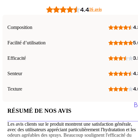
4.4
16 avis
Composition
4.
Facilité d’utilisation
5.
Efficacité
3.
Senteur
4.
Texture
4.
RÉSUMÉ DE NOS AVIS
Les avis clients sur le produit montrent une satisfaction générale,
avec des utilisateurs appréciant particulièrement l'hydratation et les
odeurs agréables des sprays. Beaucoup soulignent l'efficacité du