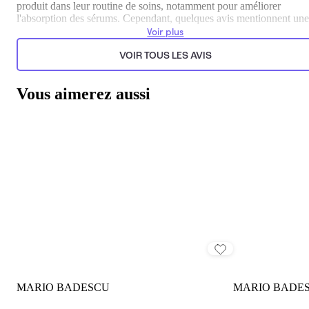
produit dans leur routine de soins, notamment pour améliorer
l'absorption des sérums. Cependant, quelques avis mentionnent une
absence d'actions concrètes sur la peau, ce qui reflète des
Voir plus
perceptions variées sur l'efficacité du produit.
VOIR TOUS LES AVIS
Généré par l’IA à partir du texte des commentaires clients.
Vous aimerez aussi
MARIO BADESCU
MARIO BADE