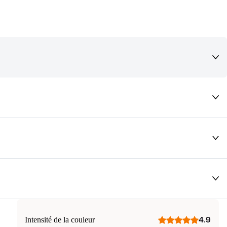
deaux qui vous font rêver !
Intensité de la couleur
4.9