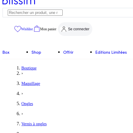
Wishlist
Mon panier
Se connecter
Box
Shop
Offrir
Editions Limitées
Boutique
›
Maquillage
›
Ongles
›
Vernis à ongles