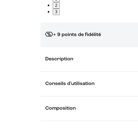
2
3
+ 9 points de fidélité
Grâce à vos points de fidélité, choisissez les ca
Description
Découvrez les récompenses
Conseils d'utilisation
Composition