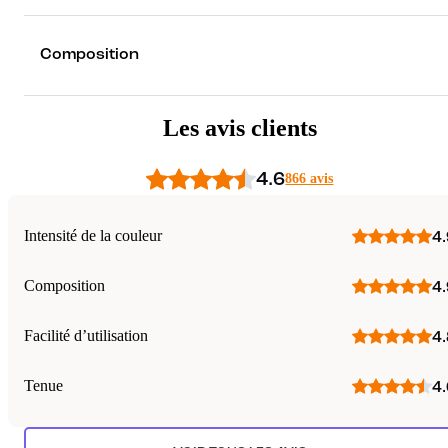
Composition
Les avis clients
4.6
866 avis
Intensité de la couleur
4.
Composition
4.
Facilité d’utilisation
4.
Tenue
4.