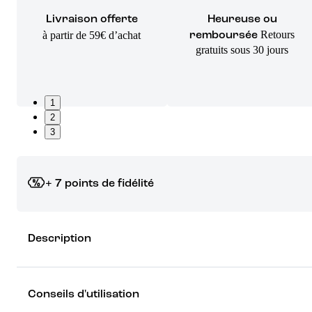
Livraison offerte
Heureuse ou
Retours
à partir de 59€ d’achat
remboursée
gratuits sous 30 jours
1
2
3
+ 7 points de fidélité
Grâce à vos points de fidélité, choisissez les cadeaux qui vous fo
Description
rêver !
Découvrez les récompenses
Conseils d'utilisation