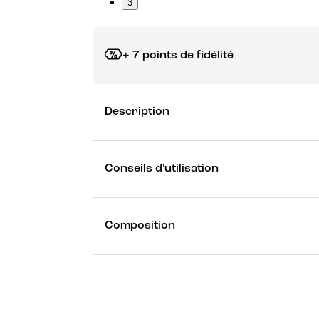
3
+ 7 points de fidélité
Grâce à vos points de fidélité, choisissez les ca
Description
Découvrez les récompenses
Conseils d'utilisation
Composition