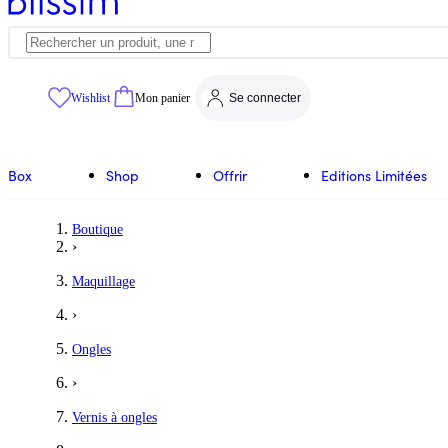
Wishlist
Mon panier
Se connecter
Box
Shop
Offrir
Editions Limitées
Boutique
›
Maquillage
›
Ongles
›
Vernis à ongles