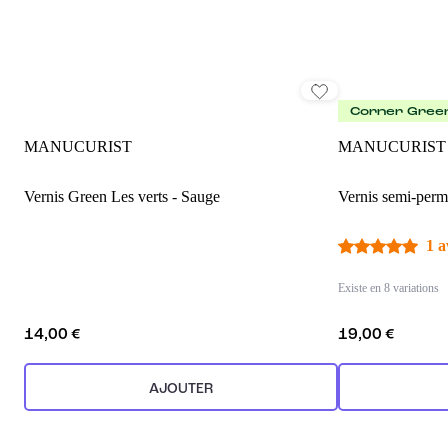
Corner Gree
MANUCURIST
MANUCURIST
Vernis Green Les verts - Sauge
Vernis semi-perm
1 a
Existe en 8 variations
14,00 €
19,00 €
AJOUTER