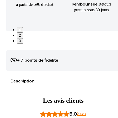
Retours
à partir de 59€ d’achat
remboursée
gratuits sous 30 jours
1
2
3
+ 7 points de fidélité
Grâce à vos points de fidélité, choisissez les cadeaux qui vous fo
Description
rêver !
Découvrez les récompenses
Les avis clients
5.0
2 avis