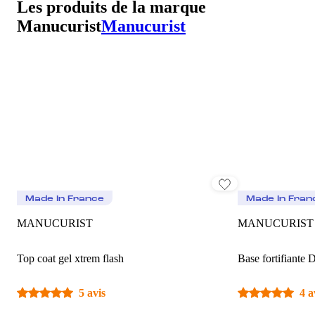
Les produits de la marque
Manucurist
Manucurist
Made In France
Made In Fran
MANUCURIST
MANUCURIST
Top coat gel xtrem flash
Base fortifiante 
5 avis
4 a