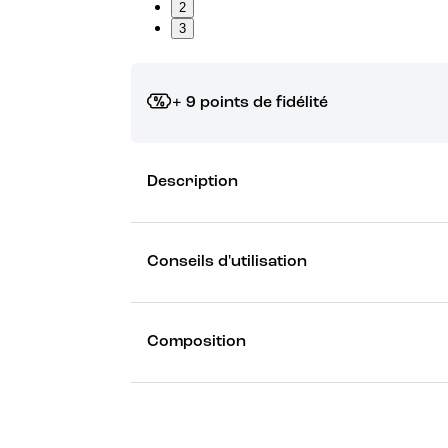
2
3
+ 9 points de fidélité
Grâce à vos points de fidélité, choisissez les ca
Description
Découvrez les récompenses
Conseils d'utilisation
Composition