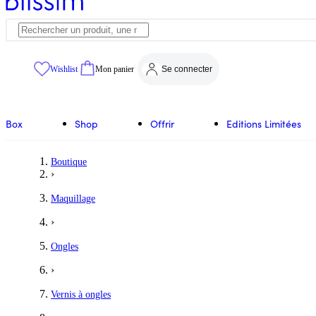
Wishlist
Mon panier
Se connecter
Box
Shop
Offrir
Editions Limitées
Boutique
›
Maquillage
›
Ongles
›
Vernis à ongles