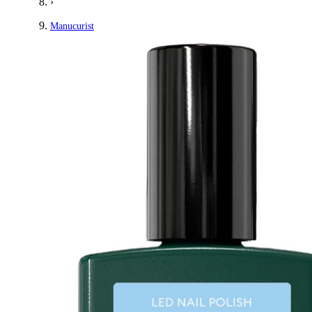
›
Manucurist