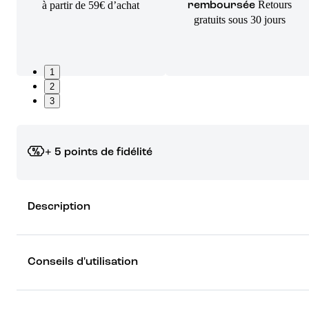
Retours
à partir de 59€ d’achat
remboursée
gratuits sous 30 jours
1
2
3
+ 5 points de fidélité
Grâce à vos points de fidélité, choisissez les cadeaux qui vous fo
Description
rêver !
Découvrez les récompenses
Conseils d'utilisation