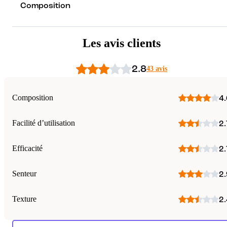
Composition
Les avis clients
2.8
43 avis
Composition
4.
Facilité d’utilisation
2.
Efficacité
2.
Senteur
2.
Texture
2.