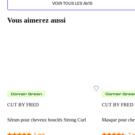
VOIR TOUS LES AVIS
Vous aimerez aussi
Corner Green
Corner Gree
CUT BY FRED
CUT BY FRED
Sérum pour cheveux bouclés Strong Curl
Masque pour che
5 avis
7 a