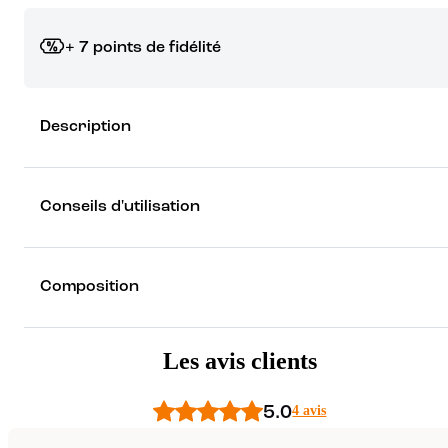
+ 7 points de fidélité
Grâce à vos points de fidélité, choisissez les cadeaux qui vous fo
Description
rêver !
Découvrez les récompenses
Conseils d'utilisation
Composition
Les avis clients
5.0
4 avis