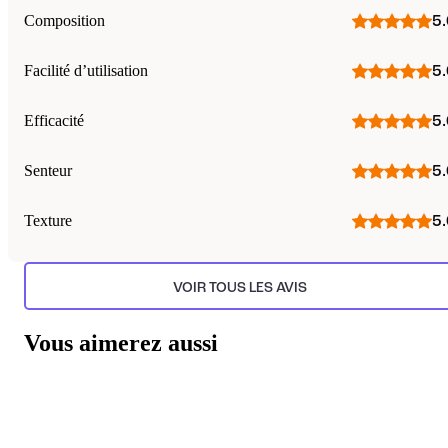
Composition
5.
Facilité d’utilisation
5.
Efficacité
5.
Senteur
5.
Texture
5.
VOIR TOUS LES AVIS
Vous aimerez aussi