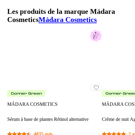
Les produits de la marque Mádara
Cosmetics
Mádara Cosmetics
Corner Green
Corner Gree
MÁDARA COSMETICS
MÁDARA COS
Sérum à base de plantes Rétinol alternative
Crème de nuit A
4835 avis
2 a