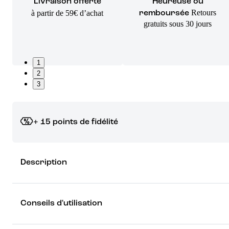
Livraison offerte
Heureuse ou
Retours
à partir de 59€ d’achat
remboursée
gratuits sous 30 jours
1
2
3
+ 15 points de fidélité
Grâce à vos points de fidélité, choisissez les cadeaux qui vous fo
Description
rêver !
Découvrez les récompenses
Conseils d'utilisation