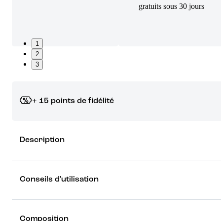
gratuits sous 30 jours
1
2
3
+ 15 points de fidélité
Grâce à vos points de fidélité, choisissez les cadeaux qui vous fo
Description
rêver !
Découvrez les récompenses
Conseils d'utilisation
Composition