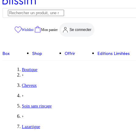
Wishlist
Mon panier
Se connecter
Box
Shop
Offrir
Editions Limitées
Boutique
›
Cheveux
›
Soin sans rinçage
›
Lazartigue