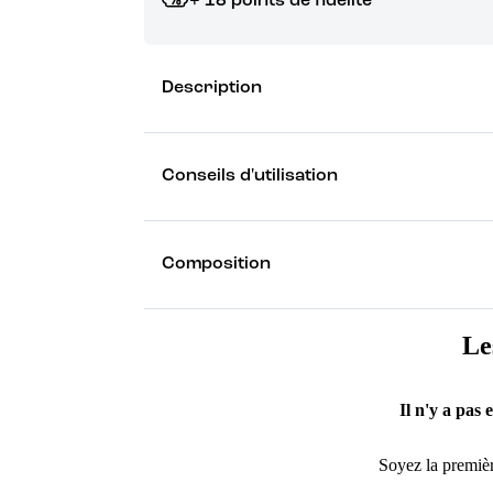
+ 18 points de fidélité
Grâce à vos points de fidélité, choisissez les ca
Description
Découvrez les récompenses
Conseils d'utilisation
Composition
Le
Il n'y a pas 
Soyez la premièr