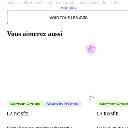
avec l'application et le retrait du produit, ce qui a conduit à des
expériences moins positives pour quelques utilisateurs.
Voir plus
Généré par l’IA à partir du texte des commentaires clients.
VOIR TOUS LES AVIS
Vous aimerez aussi
Corner Green
Made In France
Corner Gree
LA ROSÉE
LA ROSÉE