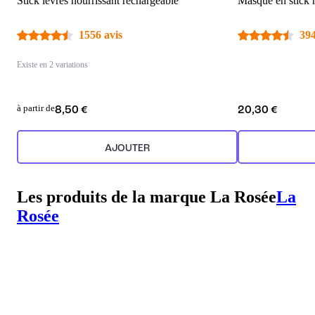
Stick lèvres nourrissant rechargeable
Masque en stick 
1556 avis
394
Existe en 2 variations
à partir de
8,50 €
20,30 €
AJOUTER
Les produits de la marque La Rosée
La
Rosée