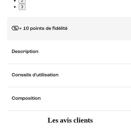
2
3
+ 10 points de fidélité
Grâce à vos points de fidélité, choisissez les cadeaux qui vous fo
Description
rêver !
Découvrez les récompenses
Conseils d'utilisation
Composition
Les avis clients