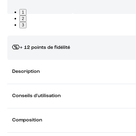
1
2
3
+ 12 points de fidélité
Grâce à vos points de fidélité, choisissez les cadeaux qui vous fo
Description
rêver !
Découvrez les récompenses
Conseils d'utilisation
Composition