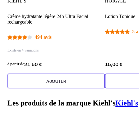
KIEHL'S
HORACE
Crème hydratante légère 24h Ultra Facial
Lotion Tonique
rechargeable
5 a
494 avis
Existe en 4 variations
à partir de
21,50 €
15,00 €
AJOUTER
Les produits de la marque Kiehl's
Kiehl's