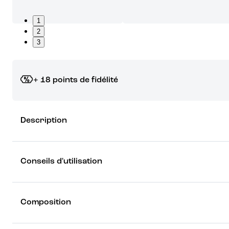
1
2
3
+ 18 points de fidélité
Grâce à vos points de fidélité, choisissez les cadeaux qui vous fo
Description
rêver !
Découvrez les récompenses
Conseils d'utilisation
Composition