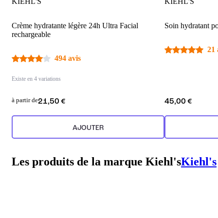
KIEHL'S
KIEHL'S
Crème hydratante légère 24h Ultra Facial
Soin hydratant p
rechargeable
21 
494 avis
Existe en 4 variations
à partir de
21,50 €
45,00 €
AJOUTER
Les produits de la marque Kiehl's
Kiehl's