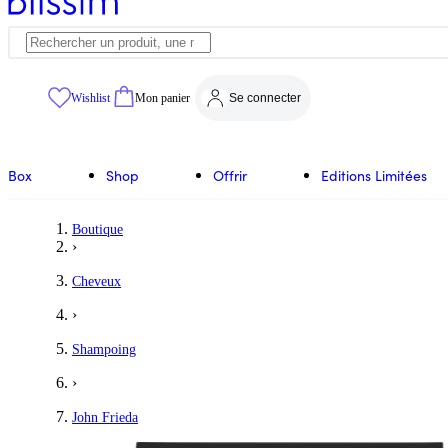
Wishlist
Mon panier
Se connecter
Box
Shop
Offrir
Editions Limitées
Boutique
›
Cheveux
›
Shampoing
›
John Frieda