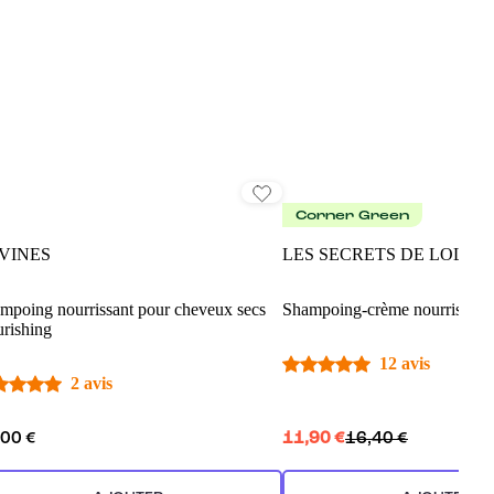
Corner Green
VINES
LES SECRETS DE LOLY
mpoing nourrissant pour cheveux secs
Shampoing-crème nourrissant
rishing
12 avis
2 avis
,00 €
11,90 €
16,40 €