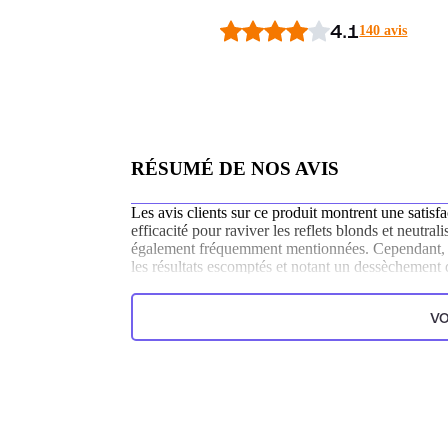
4.1
140 avis
RÉSUMÉ DE NOS AVIS
Les avis clients sur ce produit montrent une satisf
efficacité pour raviver les reflets blonds et neutral
également fréquemment mentionnées. Cependant, qu
les résultats escomptés et notant un dessèchement 
Généré par l’IA à partir du texte des commentaires clien
VO