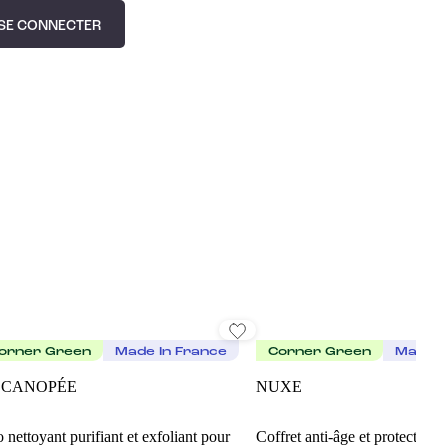
SE CONNECTER
orner Green
Made In France
Corner Green
Made I
 CANOPÉE
NUXE
 nettoyant purifiant et exfoliant pour
Coffret anti-âge et protection s