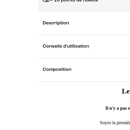
+ 16 points de fidélité
Grâce à vos points de fidélité, choisissez les ca
Description
Découvrez les récompenses
Conseils d'utilisation
Composition
Le
Il n'y a pas 
Soyez la premièr