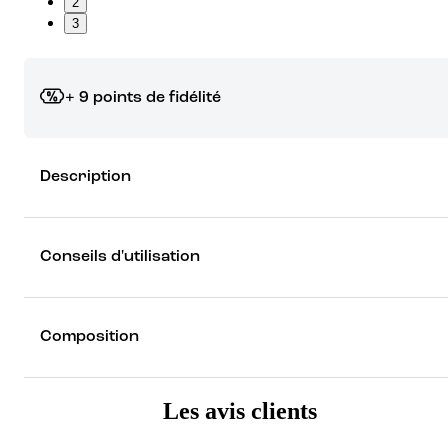
2
3
+ 9 points de fidélité
Grâce à vos points de fidélité, choisissez les cadeaux qui vous fo
Description
rêver !
Découvrez les récompenses
Conseils d'utilisation
Composition
Les avis clients