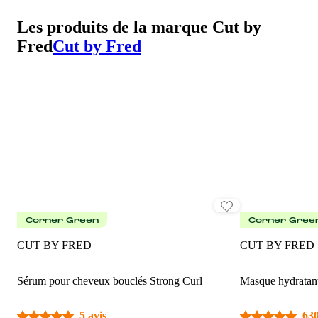
Les produits de la marque Cut by
Fred
Cut by Fred
Corner Green
Corner Gree
CUT BY FRED
CUT BY FRED
Sérum pour cheveux bouclés Strong Curl
Masque hydratan
5 avis
630