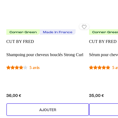
Corner Green
Made In France
Corner Gree
CUT BY FRED
CUT BY FRED
Shampoing pour cheveux bouclés Strong Curl
Sérum pour cheve
5 avis
5 a
36,00 €
35,00 €
AJOUTER