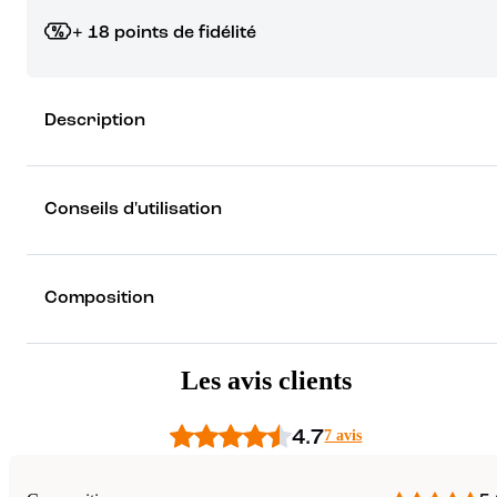
+ 18 points de fidélité
Grâce à vos points de fidélité, choisissez les cadeaux qui vous fo
Description
rêver !
Découvrez les récompenses
Conseils d'utilisation
Composition
Les avis clients
4.7
7 avis