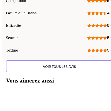
Composition
5.
Facilité d’utilisation
4.
Efficacité
5.
Senteur
5.
Texture
5.
VOIR TOUS LES AVIS
Vous aimerez aussi