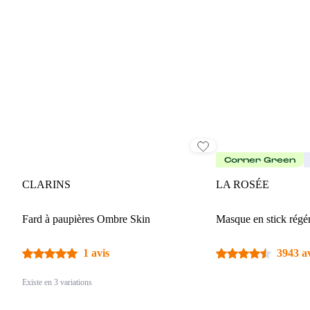
Corner Green
CLARINS
LA ROSÉE
Fard à paupières Ombre Skin
Masque en stick régé
1 avis
3943 a
Existe en 3 variations