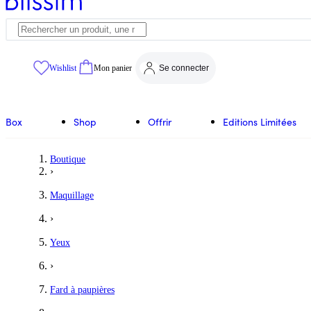
Wishlist
Mon panier
Se connecter
Box
Shop
Offrir
Editions Limitées
Boutique
›
Maquillage
›
Yeux
›
Fard à paupières