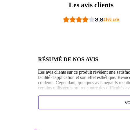
Les avis clients
3.8
3168 avis
RÉSUMÉ DE NOS AVIS
Les avis clients sur ce produit révèlent une satisfa
facilité d'application et son effet esthétique. Beau
couleurs. Cependant, quelques avis négatifs menti
certains utilisateurs ont rencontré des difficultés av
Généré par l’IA à partir du texte des commentaires clien
VO