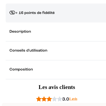
+ 16 points de fidélité
Grâce à vos points de fidélité, choisissez les cadeaux qui vous fo
Description
rêver !
Découvrez les récompenses
Conseils d'utilisation
Composition
Les avis clients
3.0
1 avis