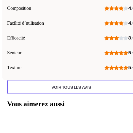
Composition
4.
Facilité d’utilisation
4.
Efficacité
3.
Senteur
5.
Texture
5.
VOIR TOUS LES AVIS
Vous aimerez aussi