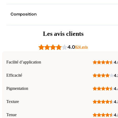
Composition
Les avis clients
4.0
824 avis
Facilité d’application
4.
Efficacité
4.
Pigmentation
4.
Texture
4.
Tenue
4.