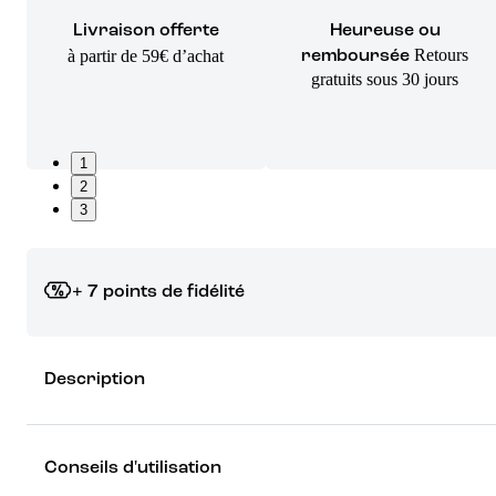
Livraison offerte
Heureuse ou
Retours
à partir de 59€ d’achat
remboursée
gratuits sous 30 jours
1
2
3
+ 7 points de fidélité
Grâce à vos points de fidélité, choisissez les cadeaux qui vous fo
Description
rêver !
Découvrez les récompenses
Conseils d'utilisation