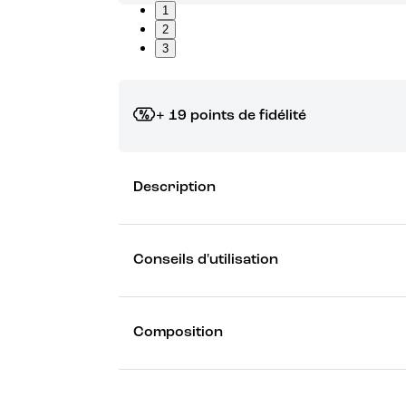
1
2
3
+ 19 points de fidélité
Grâce à vos points de fidélité, choisissez les ca
Description
Découvrez les récompenses
Conseils d'utilisation
Composition