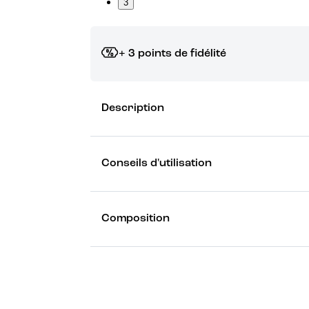
3
+ 3 points de fidélité
Grâce à vos points de fidélité, choisissez les ca
Description
Découvrez les récompenses
Conseils d'utilisation
Composition