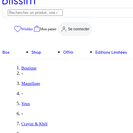
Wishlist
Mon panier
Se connecter
Box
Shop
Offrir
Editions Limitées
Boutique
›
Maquillage
›
Yeux
›
Crayon & Khôl