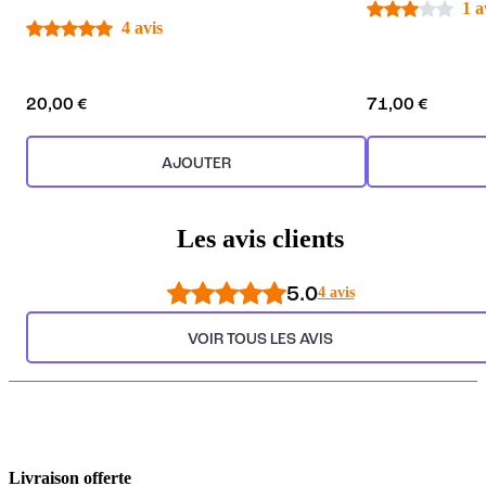
1 a
4 avis
20,00 €
71,00 €
AJOUTER
Les avis clients
5.0
4 avis
VOIR TOUS LES AVIS
Livraison offerte