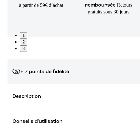
Retours
à partir de 59€ d’achat
remboursée
gratuits sous 30 jours
1
2
3
+ 7 points de fidélité
Grâce à vos points de fidélité, choisissez les cadeaux qui vous fo
Description
rêver !
Découvrez les récompenses
Conseils d'utilisation