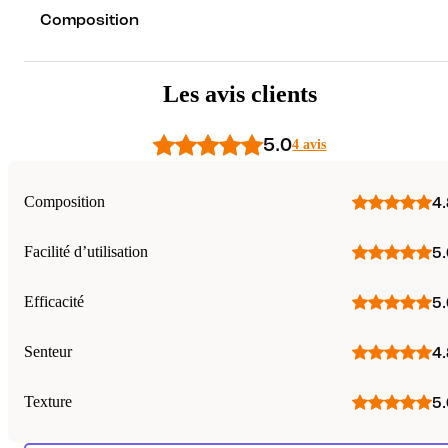
Composition
Les avis clients
5.0
4 avis
Composition
4.
Facilité d’utilisation
5.
Efficacité
5.
Senteur
4.
Texture
5.