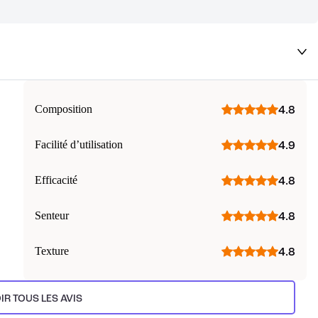
deaux qui vous font rêver !
Composition
4.8
Facilité d’utilisation
4.9
Efficacité
4.8
Senteur
4.8
Texture
4.8
IR TOUS LES AVIS