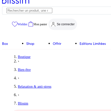
Wishlist
Mon panier
Se connecter
Box
Shop
Offrir
Editions Limitées
Boutique
›
Bien-être
›
Relaxation & anti-stress
›
Blissim