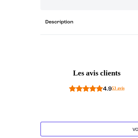
Grâce à vos points de fidélité, choisissez les ca
Description
Découvrez les récompenses
Les avis clients
4.9
53 avis
VO