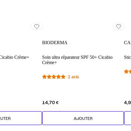
BIODERMA
CA
r Cicabio Crème+
Soin ultra réparateur SPF 50+ Cicabio
Stic
Crème+
2 avis
14,70 €
4,9
UTER
AJOUTER