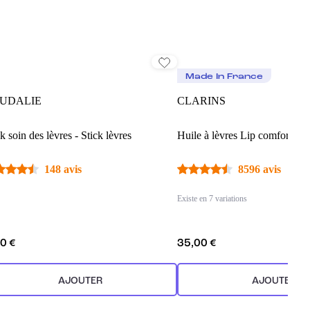
Made In France
UDALIE
CLARINS
k soin des lèvres - Stick lèvres
Huile à lèvres Lip comfort oil
148 avis
8596 avis
Existe en 7 variations
0 €
35,00 €
AJOUTER
AJOUTER