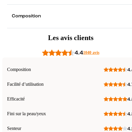
Composition
Les avis clients
4.4
1040 avis
Composition
4.
Facilité d’utilisation
4.
Efficacité
4.
Fini sur la peau/yeux
4.
Senteur
4.