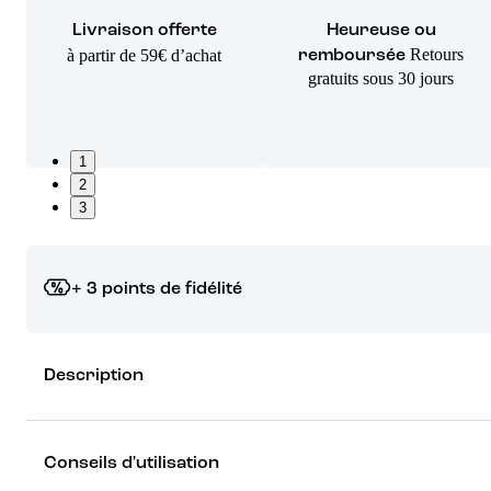
Livraison offerte
Heureuse ou
Retours
à partir de 59€ d’achat
remboursée
gratuits sous 30 jours
1
2
3
+ 3 points de fidélité
Grâce à vos points de fidélité, choisissez les cadeaux qui vous fo
Description
rêver !
Découvrez les récompenses
Conseils d'utilisation