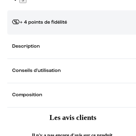
+ 4 points de fidélité
Grâce à vos points de fidélité, choisissez les cadeaux qui vous fo
Description
rêver !
Découvrez les récompenses
Conseils d'utilisation
Composition
Les avis clients
Il n'y a pas encore d'avis sur ce produit.