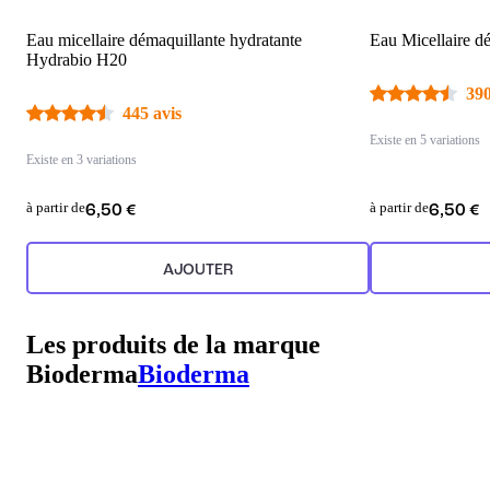
Eau micellaire démaquillante hydratante
Eau Micellaire d
Hydrabio H20
390
445 avis
Existe en 5 variations
Existe en 3 variations
à partir de
à partir de
6,50 €
6,50 €
AJOUTER
Les produits de la marque
Bioderma
Bioderma