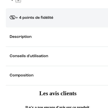
+ 4 points de fidélité
Grâce à vos points de fidélité, choisissez les cadeaux qui vous fo
Description
rêver !
Découvrez les récompenses
Conseils d'utilisation
Composition
Les avis clients
Il n'y a pas encore d'avis sur ce produit.