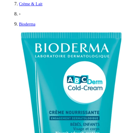
Crème & Lait
›
Bioderma