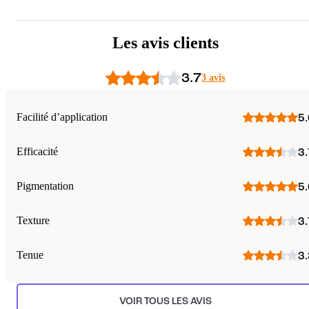
Les avis clients
3.7
3 avis
Facilité d’application
5.
Efficacité
3.
Pigmentation
5.
Texture
3.
Tenue
3.
VOIR TOUS LES AVIS