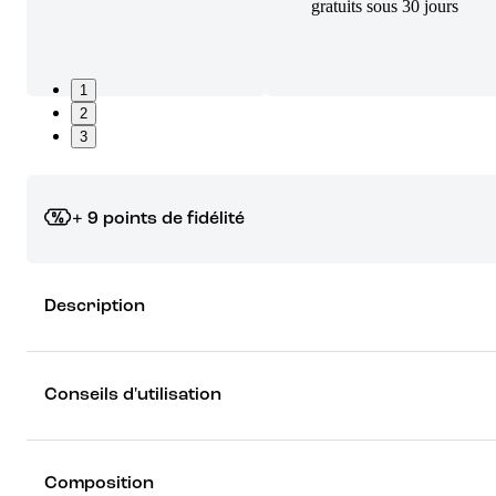
gratuits sous 30 jours
1
2
3
+ 9 points de fidélité
Grâce à vos points de fidélité, choisissez les cadeaux qui vous fo
Description
rêver !
Découvrez les récompenses
Conseils d'utilisation
Composition