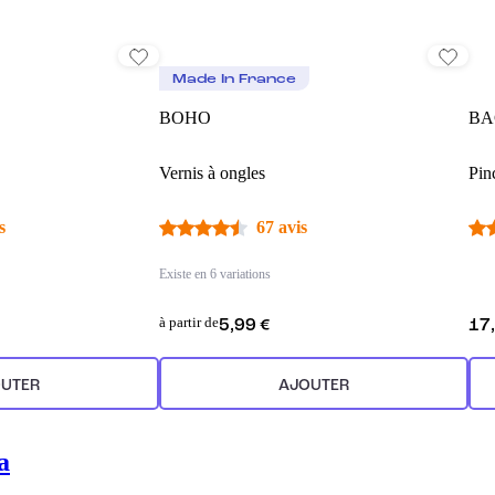
Made In France
BOHO
BA
Vernis à ongles
Pin
s
67 avis
Existe en 6 variations
à partir de
5,99 €
17
UTER
AJOUTER
a