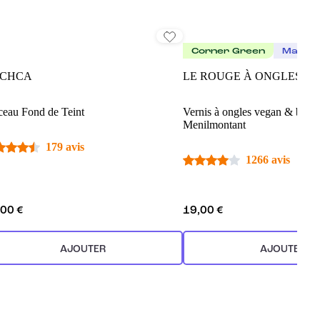
Corner Green
Made I
CHCA
LE ROUGE À ONGLES
ceau Fond de Teint
Vernis à ongles vegan & bioso
Menilmontant
179 avis
1266 avis
,00 €
19,00 €
AJOUTER
AJOUTER