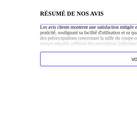
RÉSUMÉ DE NOS AVIS
Les avis clients montrent une satisfaction mitigée e
praticité, soulignant sa facilité d'utilisation et s
des préoccupations concernant la taille du coupe-on
retours négatifs reflètent des perceptions individuel
Généré par l’IA à partir du texte des commentaires clien
VO