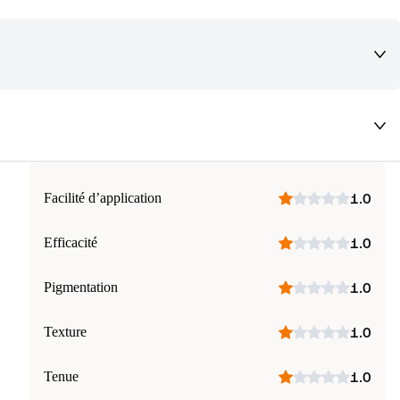
deaux qui vous font rêver !
Facilité d’application
1.0
Efficacité
1.0
Pigmentation
1.0
Texture
1.0
Tenue
1.0