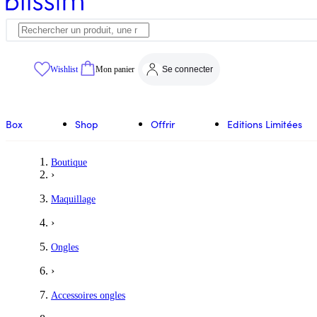
Wishlist
Mon panier
Se connecter
Box
Shop
Offrir
Editions Limitées
Boutique
›
Maquillage
›
Ongles
›
Accessoires ongles