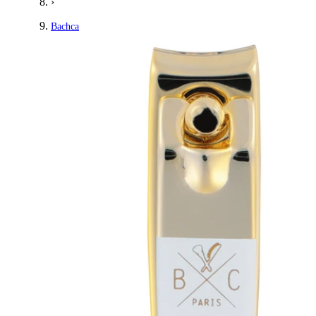
›
Bachca