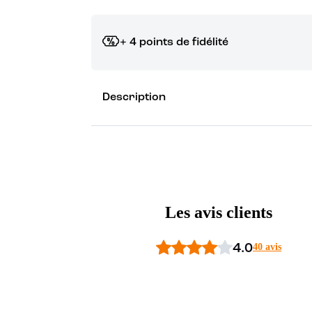
+ 4 points de fidélité
Grâce à vos points de fidélité, choisissez les ca
Description
Découvrez les récompenses
Les avis clients
4.0
40 avis