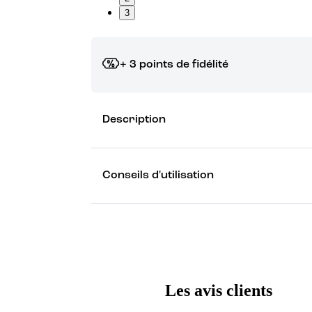
3
+ 3 points de fidélité
Grâce à vos points de fidélité, choisissez les ca
Description
Découvrez les récompenses
Conseils d'utilisation
Les avis clients