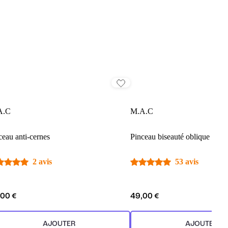
A.C
M.A.C
ceau anti-cernes
Pinceau biseauté oblique pour 
2 avis
53 avis
,00 €
49,00 €
AJOUTER
AJOUTER