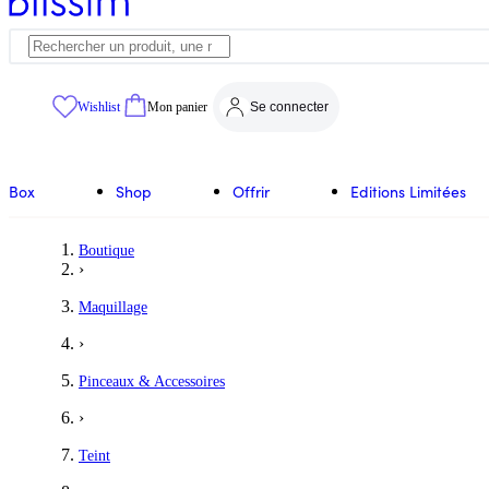
Wishlist
Mon panier
Se connecter
Box
Shop
Offrir
Editions Limitées
Boutique
›
Maquillage
›
Pinceaux & Accessoires
›
Teint