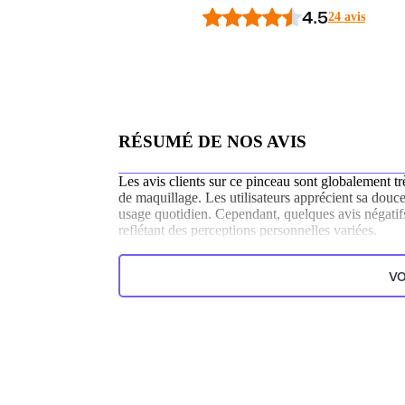
4.5
24 avis
RÉSUMÉ DE NOS AVIS
Les avis clients sur ce pinceau sont globalement très
de maquillage. Les utilisateurs apprécient sa douc
usage quotidien. Cependant, quelques avis négatif
reflétant des perceptions personnelles variées.
Généré par l’IA à partir du texte des commentaires clien
VO