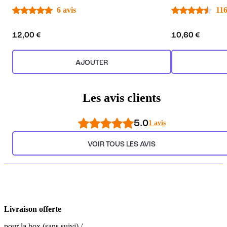
6 avis
116
12,00 €
10,60 €
AJOUTER
Les avis clients
5.0
1 avis
VOIR TOUS LES AVIS
Livraison offerte
pour la box (sans suivi) /