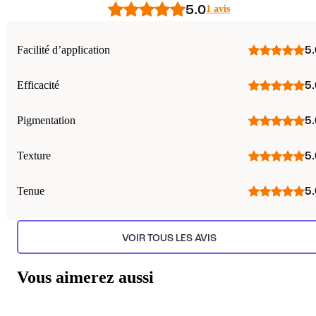
5.0
1 avis
Facilité d’application
5.
Efficacité
5.
Pigmentation
5.
Texture
5.
Tenue
5.
VOIR TOUS LES AVIS
Vous aimerez aussi