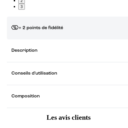
2
3
+ 2 points de fidélité
Grâce à vos points de fidélité, choisissez les cadeaux qui vous fo
Description
rêver !
Découvrez les récompenses
Conseils d'utilisation
Composition
Les avis clients