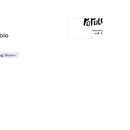
bio
ng Soon