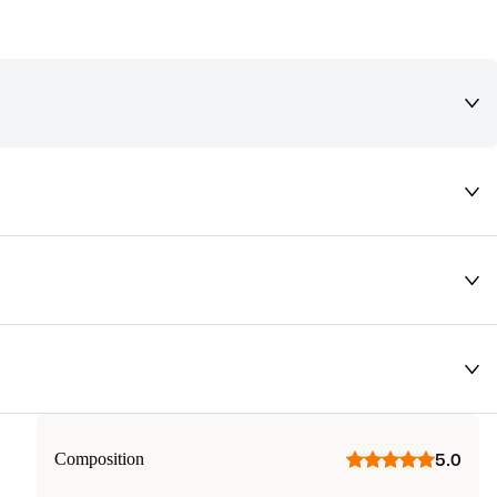
deaux qui vous font rêver !
Composition
5.0