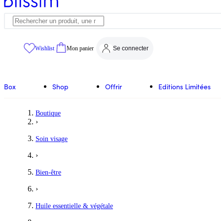
Wishlist
Mon panier
Se connecter
Box
Shop
Offrir
Editions Limitées
Boutique
›
Soin visage
›
Bien-être
›
Huile essentielle & végétale