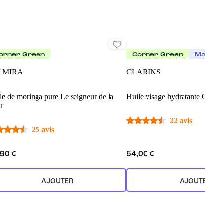
orner Green
Corner Green
Made I
 MIRA
CLARINS
le de moringa pure Le seigneur de la
Huile visage hydratante Orch
u
22 avis
25 avis
,90 €
54,00 €
AJOUTER
AJOUTER