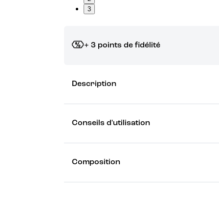
3
+ 3 points de fidélité
Grâce à vos points de fidélité, choisissez les ca
Description
Découvrez les récompenses
Conseils d'utilisation
Composition